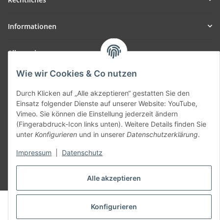
Informationen
Allgemein
Wie wir Cookies & Co nutzen
Teil unseres Netzwerks:
SmoliTec - Safety. Simplified. Worldwide. ( B2B Shop )
Durch Klicken auf „Alle akzeptieren“ gestatten Sie den
Einsatz folgender Dienste auf unserer Website: YouTube,
Vimeo. Sie können die Einstellung jederzeit ändern
Vertrag widerrufen
(Fingerabdruck-Icon links unten). Weitere Details finden Sie
unter
Konfigurieren
und in unserer
Datenschutzerklärung
.
Impressum
|
Datenschutz
* Alle Preise inkl. gesetzlicher USt., zzgl.
Versand
Alle akzeptieren
© voltmaster.de
Konfigurieren
Powered by
JTL-Shop