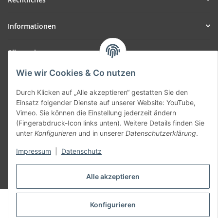
Informationen
Allgemein
Wie wir Cookies & Co nutzen
Teil unseres Netzwerks:
SmoliTec - Safety. Simplified. Worldwide. ( B2B Shop )
Durch Klicken auf „Alle akzeptieren“ gestatten Sie den
Einsatz folgender Dienste auf unserer Website: YouTube,
Vimeo. Sie können die Einstellung jederzeit ändern
Vertrag widerrufen
(Fingerabdruck-Icon links unten). Weitere Details finden Sie
unter
Konfigurieren
und in unserer
Datenschutzerklärung
.
Impressum
|
Datenschutz
* Alle Preise inkl. gesetzlicher USt., zzgl.
Versand
Alle akzeptieren
© voltmaster.de
Konfigurieren
Powered by
JTL-Shop