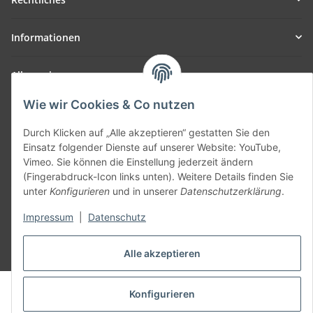
Informationen
Allgemein
Wie wir Cookies & Co nutzen
Teil unseres Netzwerks:
SmoliTec - Safety. Simplified. Worldwide. ( B2B Shop )
Durch Klicken auf „Alle akzeptieren“ gestatten Sie den
Einsatz folgender Dienste auf unserer Website: YouTube,
Vimeo. Sie können die Einstellung jederzeit ändern
Vertrag widerrufen
(Fingerabdruck-Icon links unten). Weitere Details finden Sie
unter
Konfigurieren
und in unserer
Datenschutzerklärung
.
Impressum
|
Datenschutz
* Alle Preise inkl. gesetzlicher USt., zzgl.
Versand
Alle akzeptieren
© voltmaster.de
Konfigurieren
Powered by
JTL-Shop