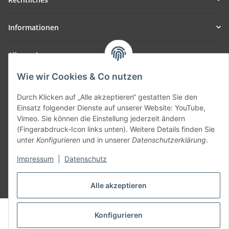
Informationen
Allgemein
Wie wir Cookies & Co nutzen
Teil unseres Netzwerks:
SmoliTec - Safety. Simplified. Worldwide. ( B2B Shop )
Durch Klicken auf „Alle akzeptieren“ gestatten Sie den
Einsatz folgender Dienste auf unserer Website: YouTube,
Vimeo. Sie können die Einstellung jederzeit ändern
Vertrag widerrufen
(Fingerabdruck-Icon links unten). Weitere Details finden Sie
unter
Konfigurieren
und in unserer
Datenschutzerklärung
.
Impressum
|
Datenschutz
* Alle Preise inkl. gesetzlicher USt., zzgl.
Versand
Alle akzeptieren
© voltmaster.de
Konfigurieren
Powered by
JTL-Shop