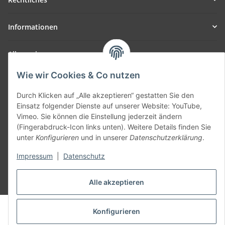
Informationen
Allgemein
Wie wir Cookies & Co nutzen
Teil unseres Netzwerks:
SmoliTec - Safety. Simplified. Worldwide. ( B2B Shop )
Durch Klicken auf „Alle akzeptieren“ gestatten Sie den
Einsatz folgender Dienste auf unserer Website: YouTube,
Vimeo. Sie können die Einstellung jederzeit ändern
Vertrag widerrufen
(Fingerabdruck-Icon links unten). Weitere Details finden Sie
unter
Konfigurieren
und in unserer
Datenschutzerklärung
.
Impressum
|
Datenschutz
* Alle Preise inkl. gesetzlicher USt., zzgl.
Versand
Alle akzeptieren
© voltmaster.de
Konfigurieren
Powered by
JTL-Shop