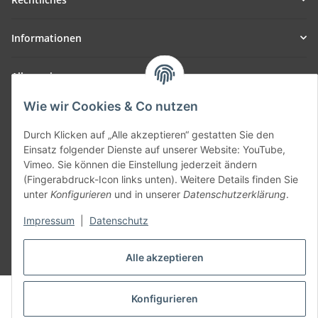
Informationen
Allgemein
Wie wir Cookies & Co nutzen
Teil unseres Netzwerks:
SmoliTec - Safety. Simplified. Worldwide. ( B2B Shop )
Durch Klicken auf „Alle akzeptieren“ gestatten Sie den
Einsatz folgender Dienste auf unserer Website: YouTube,
Vimeo. Sie können die Einstellung jederzeit ändern
Vertrag widerrufen
(Fingerabdruck-Icon links unten). Weitere Details finden Sie
unter
Konfigurieren
und in unserer
Datenschutzerklärung
.
Impressum
|
Datenschutz
* Alle Preise inkl. gesetzlicher USt., zzgl.
Versand
Alle akzeptieren
© voltmaster.de
Konfigurieren
Powered by
JTL-Shop