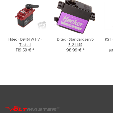
Hitec - D946TW HV -
Ditex - Standardservo
KST 
Tested
EL2114S
119,59 €
*
98,99 €
*
je