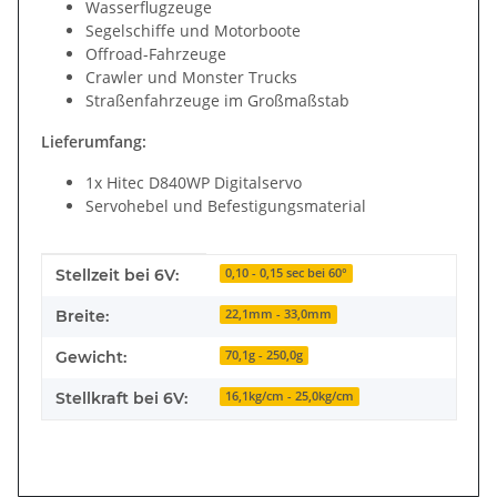
Wasserflugzeuge
Segelschiffe und Motorboote
Offroad-Fahrzeuge
Crawler und Monster Trucks
Straßenfahrzeuge im Großmaßstab
Lieferumfang:
1x Hitec D840WP Digitalservo
Servohebel und Befestigungsmaterial
Produkteigenschaft
Wert
Stellzeit bei 6V:
0,10 - 0,15 sec bei 60°
Breite:
22,1mm - 33,0mm
Gewicht:
70,1g - 250,0g
Stellkraft bei 6V:
16,1kg/cm - 25,0kg/cm