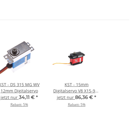
KST - DS 315 MG WV
KST - 15mm
12mm Digitalservo
Digitalservo V8 X15-908
HV
jetzt nur
34,11 €
*
jetzt nur
86,36 €
*
Rabatt:
5%
Rabatt:
5%