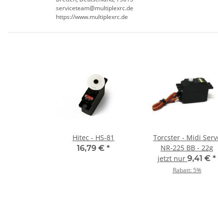
serviceteam@multiplexrc.de
https://www.multiplexrc.de
Hitec - HS-81
Torcster - Midi Serv
NR-225 BB - 22g
16,79 €
*
jetzt nur
9,41 €
*
Rabatt:
5%