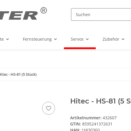
te
Fernsteuerung
Servos
Zubehör
itec - HS-81 (5 Stück)
Hitec - HS-81 (5 
Artikelnummer:
432607
GTIN:
8595241372631
HAN:
1HI30360