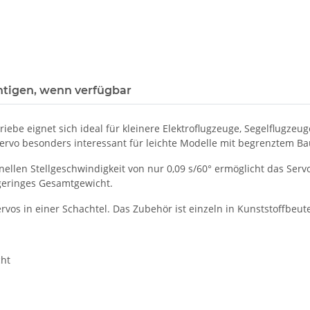
htigen, wenn verfügbar
iebe eignet sich ideal für kleinere Elektroflugzeuge, Segelflugzeu
ervo besonders interessant für leichte Modelle mit begrenztem B
nellen Stellgeschwindigkeit von nur 0,09 s/60° ermöglicht das Se
 geringes Gesamtgewicht.
rvos in einer Schachtel. Das Zubehör ist einzeln in Kunststoffbeut
cht