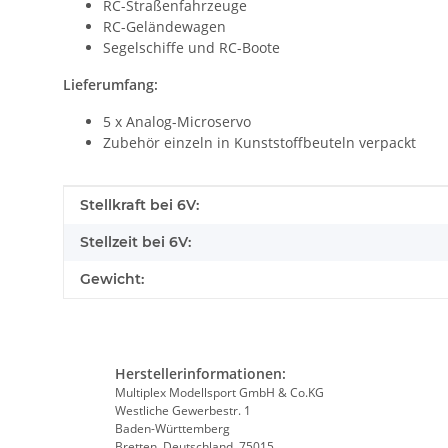
RC-Straßenfahrzeuge
RC-Geländewagen
Segelschiffe und RC-Boote
Lieferumfang:
5 x Analog-Microservo
Zubehör einzeln in Kunststoffbeuteln verpackt
Produkteigenschaft
Wert
Stellkraft bei 6V:
Stellzeit bei 6V:
Gewicht:
Herstellerinformationen:
Multiplex Modellsport GmbH & Co.KG
Westliche Gewerbestr. 1
Baden-Württemberg
Bretten, Deutschland, 75015