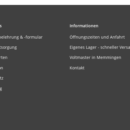
s
Informationen
belehrung & -formular
Öffnungszeiten und Anfahrt
tsorgung
Eigenes Lager - schneller Vers
rten
Voltmaster in Memmingen
on
Kontakt
tz
g