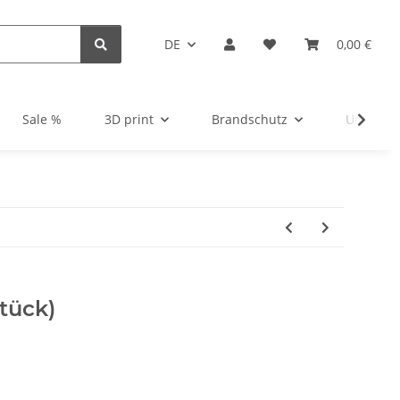
DE
0,00 €
Sale %
3D print
Brandschutz
Unsortie
Stück)