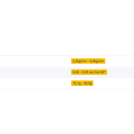
2,3kg/cm - 4,4kg/cm
0,06 - 0,09 sec bei 60°
15,1g - 30,0g