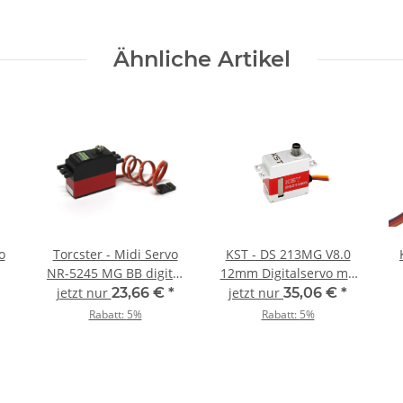
Ähnliche Artikel
o
Torcster - Midi Servo
KST - DS 213MG V8.0
NR-5245 MG BB digital
12mm Digitalservo mit
- 29g
Servorahmen
jetzt nur
23,66 €
*
jetzt nur
35,06 €
*
Rabatt:
5%
Rabatt:
5%