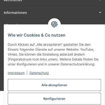
Informationen
Allgemein
Wie wir Cookies & Co nutzen
Teil unseres Netzwerks:
SmoliTec - Safety. Simplified. Worldwide. ( B2B Shop )
Durch Klicken auf „Alle akzeptieren“ gestatten Sie den
Einsatz folgender Dienste auf unserer Website: YouTube,
Vimeo. Sie können die Einstellung jederzeit ändern
Vertrag widerrufen
(Fingerabdruck-Icon links unten). Weitere Details finden Sie
unter
Konfigurieren
und in unserer
Datenschutzerklärung
.
Impressum
|
Datenschutz
* Alle Preise inkl. gesetzlicher USt., zzgl.
Versand
Alle akzeptieren
© voltmaster.de
Konfigurieren
Powered by
JTL-Shop