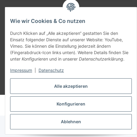
Allgemein
Wie wir Cookies & Co nutzen
Teil unseres Netzwerks:
SmoliTec - Safety. Simplified. Worldwide. ( B2B Shop )
Durch Klicken auf „Alle akzeptieren“ gestatten Sie den
Einsatz folgender Dienste auf unserer Website: YouTube,
Vimeo. Sie können die Einstellung jederzeit ändern
Vertrag widerrufen
(Fingerabdruck-Icon links unten). Weitere Details finden Sie
unter
Konfigurieren
und in unserer
Datenschutzerklärung
.
Impressum
|
Datenschutz
Alle akzeptieren
* Alle Preise inkl. gesetzlicher USt., zzgl.
Versand
© voltmaster.de
Konfigurieren
Powered by
JTL-Shop
Ablehnen