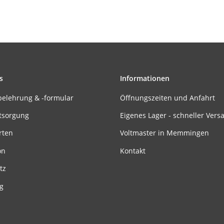
s
Informationen
belehrung & -formular
Öffnungszeiten und Anfahrt
tsorgung
Eigenes Lager - schneller Vers
rten
Voltmaster in Memmingen
on
Kontakt
tz
g