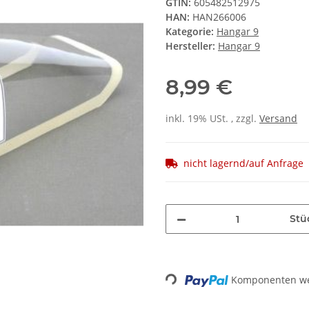
GTIN:
605482512975
HAN:
HAN266006
Kategorie:
Hangar 9
Hersteller:
Hangar 9
8,99 €
inkl. 19% USt. , zzgl.
Versand
nicht lagernd/auf Anfrage
Stü
Loading...
Komponenten wer