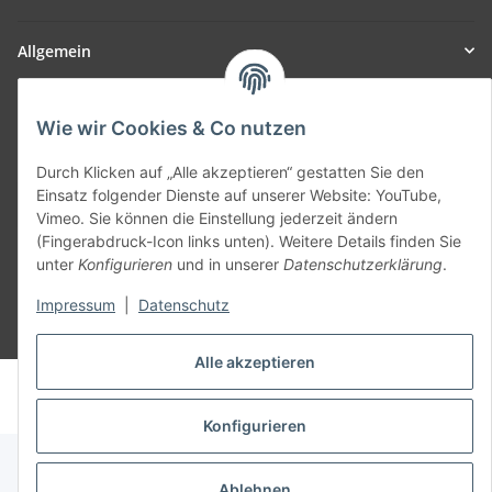
Allgemein
Teil unseres Netzwerks:
Wie wir Cookies & Co nutzen
SmoliTec - Safety. Simplified. Worldwide. ( B2B Shop )
Durch Klicken auf „Alle akzeptieren“ gestatten Sie den
Einsatz folgender Dienste auf unserer Website: YouTube,
Vertrag widerrufen
Vimeo. Sie können die Einstellung jederzeit ändern
(Fingerabdruck-Icon links unten). Weitere Details finden Sie
unter
Konfigurieren
und in unserer
Datenschutzerklärung
.
Impressum
|
Datenschutz
* Alle Preise inkl. gesetzlicher USt., zzgl.
Versand
Alle akzeptieren
© voltmaster.de
Powered by
JTL-Shop
Konfigurieren
Ablehnen