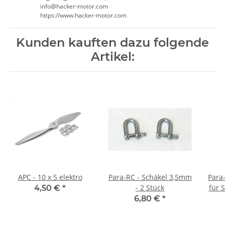
info@hacker-motor.com
https://www.hacker-motor.com
Kunden kauften dazu folgende
Artikel:
APC - 10 x 5 elektro
Para-RC - Schäkel 3,5mm
Para
- 2 Stück
für 
4,50 €
*
6,80 €
*