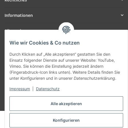
Informationen
Allgemein
Wie wir Cookies & Co nutzen
Teil unseres Netzwerks:
SmoliTec - Safety. Simplified. Worldwide. ( B2B Shop )
Durch Klicken auf „Alle akzeptieren“ gestatten Sie den
Einsatz folgender Dienste auf unserer Website: YouTube,
Vimeo. Sie können die Einstellung jederzeit ändern
Vertrag widerrufen
(Fingerabdruck-Icon links unten). Weitere Details finden Sie
unter
Konfigurieren
und in unserer
Datenschutzerklärung
.
Impressum
|
Datenschutz
* Alle Preise inkl. gesetzlicher USt., zzgl.
Versand
Alle akzeptieren
© voltmaster.de
Konfigurieren
Powered by
JTL-Shop