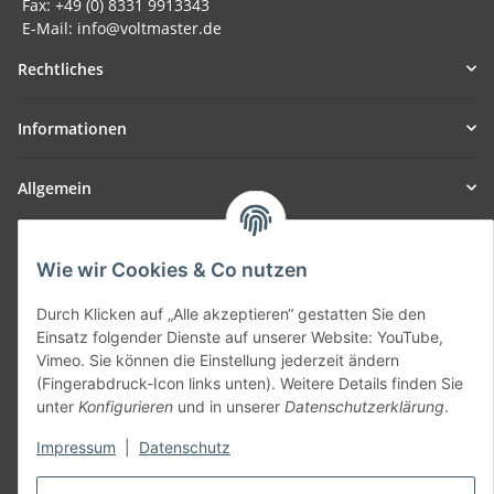
Fax: +49 (0) 8331 9913343
E-Mail: info@voltmaster.de
Rechtliches
Informationen
Allgemein
Teil unseres Netzwerks:
Wie wir Cookies & Co nutzen
SmoliTec - Safety. Simplified. Worldwide. ( B2B Shop )
Durch Klicken auf „Alle akzeptieren“ gestatten Sie den
Einsatz folgender Dienste auf unserer Website: YouTube,
Vertrag widerrufen
Vimeo. Sie können die Einstellung jederzeit ändern
(Fingerabdruck-Icon links unten). Weitere Details finden Sie
unter
Konfigurieren
und in unserer
Datenschutzerklärung
.
Impressum
|
Datenschutz
* Alle Preise inkl. gesetzlicher USt., zzgl.
Versand