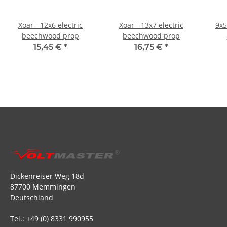
Xoar - 12x6 electric
Xoar - 13x7 electric
9x5
beechwood prop
beechwood prop
15,45 €
*
16,75 €
*
Dickenreiser Weg 18d
87700 Memmingen
Deutschland
Tel.: +49 (0) 8331 990955