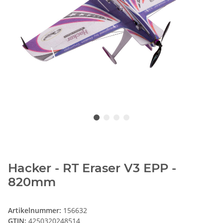
Hacker - RT Eraser V3 EPP -
820mm
Artikelnummer:
156632
GTIN:
4250320248514