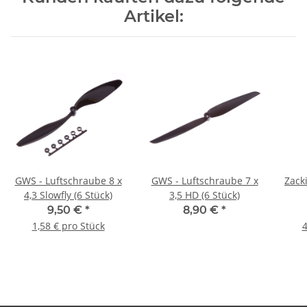
Artikel:
GWS - Luftschraube 8 x
GWS - Luftschraube 7 x
Zack
4,3 Slowfly (6 Stück)
3,5 HD (6 Stück)
9,50 €
*
8,90 €
*
1,58 € pro Stück
4