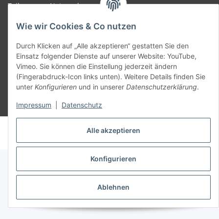
Teil unseres Netzwerks:
SmoliTec - Safety. Simplified. Worldwide. ( B2B Shop )
Wie wir Cookies & Co nutzen
Durch Klicken auf „Alle akzeptieren“ gestatten Sie den
Vertrag widerrufen
Einsatz folgender Dienste auf unserer Website: YouTube,
Vimeo. Sie können die Einstellung jederzeit ändern
(Fingerabdruck-Icon links unten). Weitere Details finden Sie
unter
Konfigurieren
und in unserer
Datenschutzerklärung
.
* Alle Preise inkl. gesetzlicher USt., zzgl.
Versand
Impressum
|
Datenschutz
© voltmaster.de
Alle akzeptieren
Powered by
JTL-Shop
Konfigurieren
Ablehnen