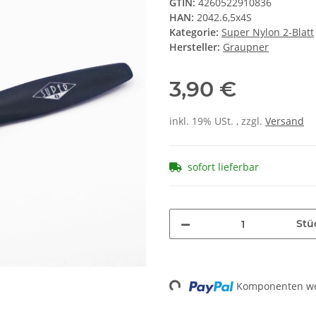
GTIN:
4260522910836
HAN:
2042.6,5x4S
Kategorie:
Super Nylon 2-Blatt
Hersteller:
Graupner
3,90 €
inkl. 19% USt. , zzgl.
Versand
sofort lieferbar
Stü
Loading...
Komponenten wer