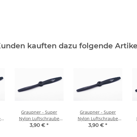
unden kauften dazu folgende Artike
Graupner - Super
Graupner - Super
e
Nylon Luftschraube
Nylon Luftschraube
4
linksdrehend - 8x6
rechtsdrehend - 6x4
3,90 €
*
3,90 €
*