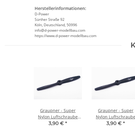
Herstellerinformationen:
D-Power
Sürther Straße 92
Köln, Deutschland, 50996
info@d-power-modellbau.com
https://www.d-power-modellbau.com
K
Graupner - Super
Graupner - Super
Nylon Luftschraube
Nylon Luftschraub
rechtsdrehend - 8x4
rechtsdrehend - 7x
3,90 €
*
3,90 €
*