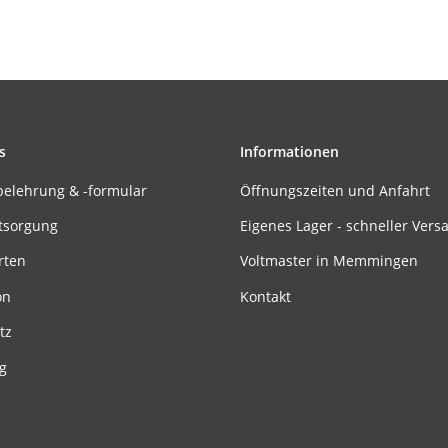
s
Informationen
belehrung & -formular
Öffnungszeiten und Anfahrt
tsorgung
Eigenes Lager - schneller Vers
rten
Voltmaster in Memmingen
on
Kontakt
tz
g