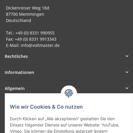
Dickenreiser Weg 18d
87700 Memmingen
Deutschland
Tel.: +49 (0) 8331 990955
Fax: +49 (0) 8331 9913343
E-Mail: info@voltmaster.de
Rechtliches
Informationen
Allgemein
Teil unseres Netzwerks:
Wie wir Cookies & Co nutzen
SmoliTec - Safety. Simplified. Worldwide. ( B2B Shop )
Durch Klicken auf „Alle akzeptieren“ gestatten Sie den
Einsatz folgender Dienste auf unserer Website: YouTube,
Vertrag widerrufen
Vimeo. Sie können die Einstellung jederzeit ändern