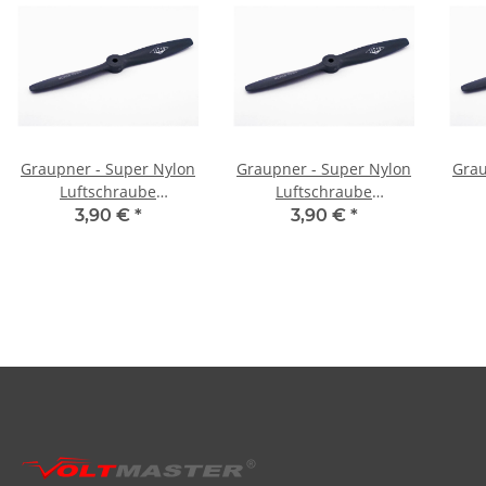
Graupner - Super Nylon
Graupner - Super Nylon
Grau
Luftschraube
Luftschraube
rechtsdrehend - 8x4
rechtsdrehend - 7,5x5
re
3,90 €
*
3,90 €
*