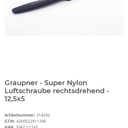
Graupner - Super Nylon
Luftschraube rechtsdrehend -
12,5x5
Artikelnummer:
314292
GTIN:
4260522911246
HAN:
2042.12,5x5