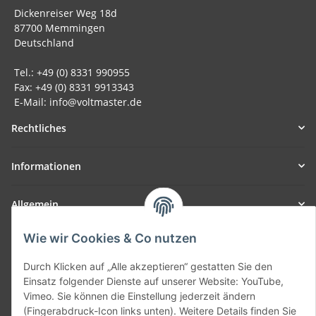
Dickenreiser Weg 18d
87700 Memmingen
Deutschland
Tel.: +49 (0) 8331 990955
Fax: +49 (0) 8331 9913343
E-Mail: info@voltmaster.de
Rechtliches
Informationen
Allgemein
Wie wir Cookies & Co nutzen
Teil unseres Netzwerks:
SmoliTec - Safety. Simplified. Worldwide. ( B2B Shop )
Durch Klicken auf „Alle akzeptieren“ gestatten Sie den
Einsatz folgender Dienste auf unserer Website: YouTube,
Vimeo. Sie können die Einstellung jederzeit ändern
Vertrag widerrufen
(Fingerabdruck-Icon links unten). Weitere Details finden Sie