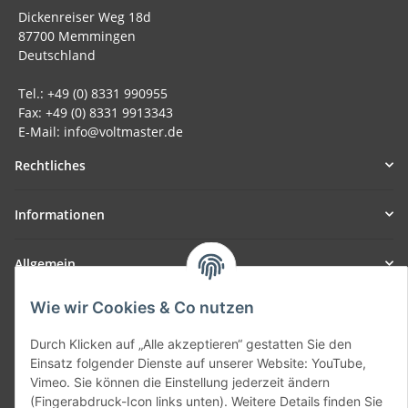
Dickenreiser Weg 18d
87700 Memmingen
Deutschland
Tel.: +49 (0) 8331 990955
Fax: +49 (0) 8331 9913343
E-Mail: info@voltmaster.de
Rechtliches
Informationen
Allgemein
Wie wir Cookies & Co nutzen
Teil unseres Netzwerks:
SmoliTec - Safety. Simplified. Worldwide. ( B2B Shop )
Durch Klicken auf „Alle akzeptieren“ gestatten Sie den
Einsatz folgender Dienste auf unserer Website: YouTube,
Vimeo. Sie können die Einstellung jederzeit ändern
Vertrag widerrufen
(Fingerabdruck-Icon links unten). Weitere Details finden Sie