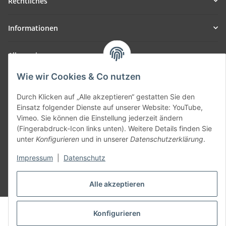
Rechtliches
Informationen
Allgemein
Wie wir Cookies & Co nutzen
Teil unseres Netzwerks:
SmoliTec - Safety. Simplified. Worldwide. ( B2B Shop )
Durch Klicken auf „Alle akzeptieren“ gestatten Sie den
Einsatz folgender Dienste auf unserer Website: YouTube,
Vimeo. Sie können die Einstellung jederzeit ändern
Vertrag widerrufen
(Fingerabdruck-Icon links unten). Weitere Details finden Sie
unter
Konfigurieren
und in unserer
Datenschutzerklärung
.
Impressum
|
Datenschutz
* Alle Preise inkl. gesetzlicher USt., zzgl.
Versand
Alle akzeptieren
© voltmaster.de
Konfigurieren
Powered by
JTL-Shop