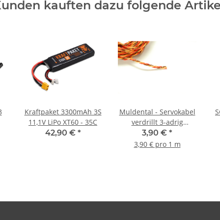
unden kauften dazu folgende Artike
3
Kraftpaket 3300mAh 3S
Muldental - Servokabel
S
11,1V LiPo XT60 - 35C
verdrillt 3-adrig
0,35mm² Silikon -
42,90 €
*
3,90 €
*
100cm
3,90 € pro 1 m