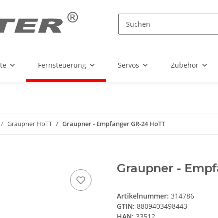
te
Fernsteuerung
Servos
Zubehör
Graupner HoTT
Graupner - Empfänger GR-24 HoTT
Graupner - Empf
Artikelnummer:
314786
GTIN:
8809403498443
HAN:
33512