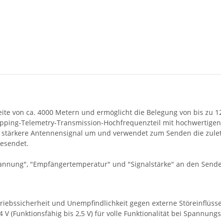
te von ca. 4000 Metern und ermöglicht die Belegung von bis zu 
Hopping-Telemetry-Transmission-Hochfrequenzteil mit hochwertig
as stärkere Antennensignal um und verwendet zum Senden die zu
gesendet.
nung", "Empfängertemperatur" und "Signalstärke" an den Sender,
iebssicherheit und Unempfindlichkeit gegen externe Störeinflüss
 V (Funktionsfähig bis 2,5 V) für volle Funktionalität bei Spannu