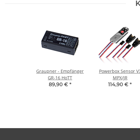
K
Graupner - Empfänger
Powerbox Sensor V
GR-16 HoTT
MPX/JR
89,90 €
*
114,90 €
*