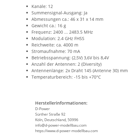
Kanäle: 12
Summensignal-Ausgang: Ja
Abmessungen ca.: 46 x 31 x 14 mm
Gewicht ca.: 16 g
Frequenz: 2400 ... 2483.5 MHz
Modulation: 2.4 GHz FHSS
Reichweite: ca. 4000 m
Stromaufnahme: 70 mA
Betriebsspannung: (2,5V) 3,6V bis 8,4V
Anzahl der Antennen: 2 (Diversity)
Antennenlänge: 2x Draht 145 (Antenne 30) mm
Temperaturbereich: -15 bis +70°C
Herstellerinformationen:
D-Power
Sürther Straße 92
Köln, Deutschland, 50996
info@d-power-modellbau.com
https://www.d-power-modellbau.com