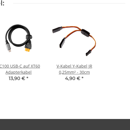
l:
C100 USB-C auf XT60
V-Kabel Y-Kabel JR
Adapterkabel
0,25mm² - 30cm
13,90 €
*
4,90 €
*