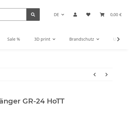
DE
0,00 €
Sale %
3D print
Brandschutz
Unsortie
änger GR-24 HoTT