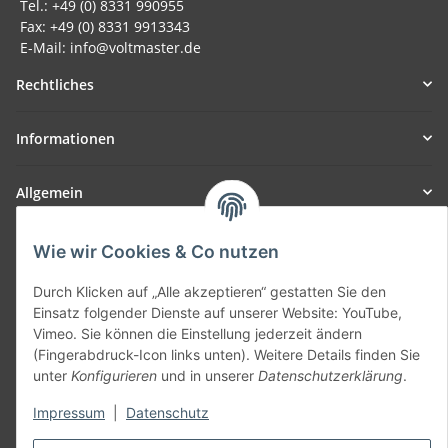
Tel.: +49 (0) 8331 990955
Fax: +49 (0) 8331 9913343
E-Mail: info@voltmaster.de
Rechtliches
Informationen
Allgemein
Teil unseres Netzwerks:
Wie wir Cookies & Co nutzen
SmoliTec - Safety. Simplified. Worldwide. ( B2B Shop )
Durch Klicken auf „Alle akzeptieren“ gestatten Sie den
Einsatz folgender Dienste auf unserer Website: YouTube,
Vertrag widerrufen
Vimeo. Sie können die Einstellung jederzeit ändern
(Fingerabdruck-Icon links unten). Weitere Details finden Sie
unter
Konfigurieren
und in unserer
Datenschutzerklärung
.
Impressum
|
Datenschutz
* Alle Preise inkl. gesetzlicher USt., zzgl.
Versand