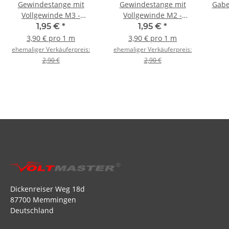
Gewindestange mit
Gewindestange mit
Gabe
Vollgewinde M3 -
Vollgewinde M2 -
500mm
500mm
1,95 €
*
1,95 €
*
3,90 € pro 1 m
3,90 € pro 1 m
ehemaliger Verkäuferpreis:
ehemaliger Verkäuferpreis:
2,90 €
2,90 €
Dickenreiser Weg 18d
87700 Memmingen
Deutschland