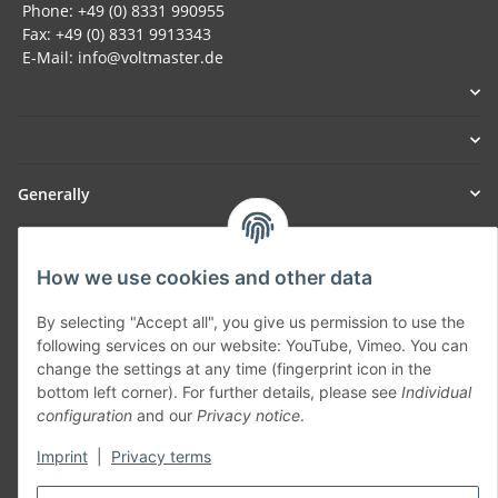
Phone: +49 (0) 8331 990955
Fax: +49 (0) 8331 9913343
E-Mail: info@voltmaster.de
Generally
Part of our network:
How we use cookies and other data
SmoliTec - Safety. Simplified. Worldwide. ( B2B Shop )
By selecting "Accept all", you give us permission to use the
following services on our website: YouTube, Vimeo. You can
Withdraw contract
change the settings at any time (fingerprint icon in the
bottom left corner). For further details, please see
Individual
configuration
and our
Privacy notice
.
Imprint
|
Privacy terms
* All prices incl. VAT, plus
shipping fees