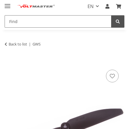
EN
Back to list
GWS