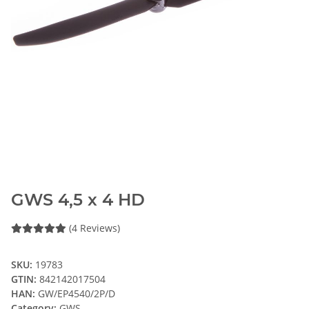
GWS 4,5 x 4 HD
(4 Reviews)
SKU:
19783
GTIN:
842142017504
HAN:
GW/EP4540/2P/D
Category:
GWS