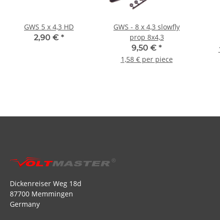
GWS 5 x 4,3 HD
GWS - 8 x 4,3 slowfly
prop 8x4,3
2,90 €
*
9,50 €
*
1,58 € per piece
Dickenreiser Weg 18d
87700 Memmingen
Germany