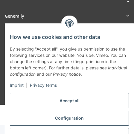
Generally
Part of our network:
How we use cookies and other data
SmoliTec - Safety. Simplified. Worldwide. ( B2B Shop )
By selecting "Accept all", you give us permission to use the
following services on our website: YouTube, Vimeo. You can
change the settings at any time (fingerprint icon in the
Withdraw contract
bottom left corner). For further details, please see
Individual
configuration
and our
Privacy notice
.
Imprint
|
Privacy terms
* All prices incl. VAT, plus
shipping fees
Accept all
© voltmaster.de
Powered by
JTL-Shop
Configuration