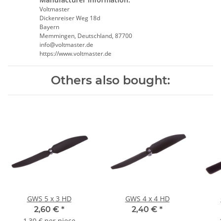
Voltmaster
Dickenreiser Weg 18d
Bayern
Memmingen, Deutschland, 87700
info@voltmaster.de
https://www.voltmaster.de
Others also bought:
GWS 5 x 3 HD
GWS 4 x 4 HD
2,60 €
*
2,40 €
*
1,30 € per piece