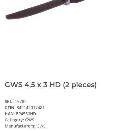
GWS 4,5 x 3 HD (2 pieces)
SKU:
19782
GTIN:
842142017481
HAN:
EP4530HD
Category:
GWS
Manufacturers:
GWS