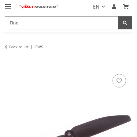
EN
Back to list
GWS