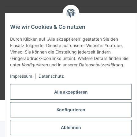
Allgemein
Wie wir Cookies & Co nutzen
Teil unseres Netzwerks:
SmoliTec - Safety. Simplified. Worldwide. ( B2B Shop )
Durch Klicken auf „Alle akzeptieren“ gestatten Sie den
Einsatz folgender Dienste auf unserer Website: YouTube,
Vimeo. Sie können die Einstellung jederzeit ändern
Vertrag widerrufen
(Fingerabdruck-Icon links unten). Weitere Details finden Sie
unter
Konfigurieren
und in unserer
Datenschutzerklärung
.
Impressum
|
Datenschutz
Alle akzeptieren
* Alle Preise inkl. gesetzlicher USt., zzgl.
Versand
© voltmaster.de
Konfigurieren
Powered by
JTL-Shop
Ablehnen