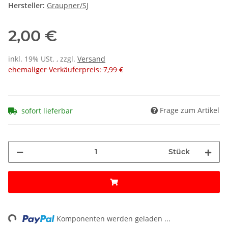
Hersteller:
Graupner/SJ
2,00 €
inkl. 19% USt. , zzgl.
Versand
ehemaliger Verkäuferpreis: 7,99 €
Frage zum Artikel
sofort lieferbar
Stück
ng...
Komponenten werden geladen ...