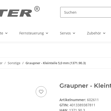
te
Fernsteuerung
Servos
Zubehör
er
Sonstige
Graupner - Kleinteile 5,0 mm (1371.90.3)
Graupner - Kleint
Artikelnummer:
602611
GTIN:
4013389387811
HAN:
1371.90.3