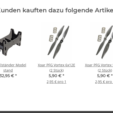
unden kauften dazu folgende Artike
lständer Model
Xoar PFG Vortex 6x12E
Xoar PFG Vortex 
stand
(2 Stück)
(2 Stück)
32,95 €
*
5,90 €
*
5,90 €
*
2,95 € pro 1
2,95 € pro