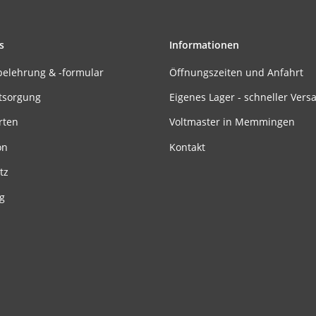
s
Informationen
belehrung & -formular
Öffnungszeiten und Anfahrt
tsorgung
Eigenes Lager - schneller Vers
rten
Voltmaster in Memmingen
on
Kontakt
tz
g