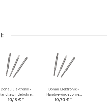
l:
Donau Elektronik -
Donau Elektronik -
Handgewindebohrer
Handgewindebohrer
M3,0 (3 teilig)
M4,0 (3 teilig)
10,15 €
*
10,70 €
*