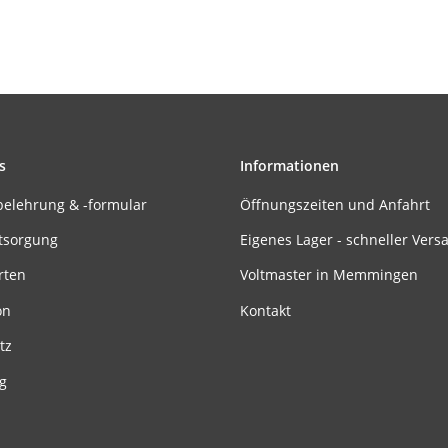
s
Informationen
belehrung & -formular
Öffnungszeiten und Anfahrt
tsorgung
Eigenes Lager - schneller Vers
rten
Voltmaster in Memmingen
on
Kontakt
tz
g