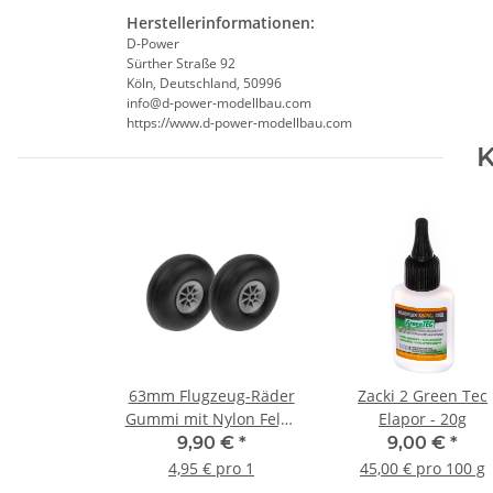
Herstellerinformationen:
D-Power
Sürther Straße 92
Köln, Deutschland, 50996
info@d-power-modellbau.com
https://www.d-power-modellbau.com
K
63mm Flugzeug-Räder
Zacki 2 Green Tec
Gummi mit Nylon Felge
Elapor - 20g
- Schaft 4mm (1 Paar)
9,90 €
*
9,00 €
*
4,95 € pro 1
45,00 € pro 100 g