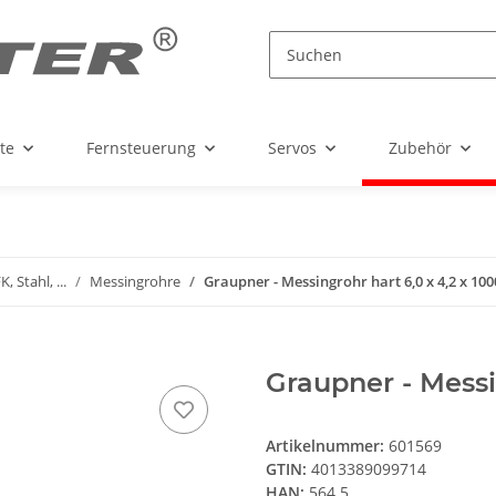
te
Fernsteuerung
Servos
Zubehör
, Stahl, ...
Messingrohre
Graupner - Messingrohr hart 6,0 x 4,2 x 1
Graupner - Messi
Artikelnummer:
601569
GTIN:
4013389099714
HAN:
564.5