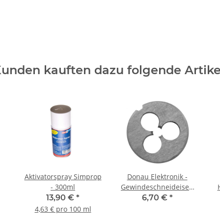
unden kauften dazu folgende Artike
Aktivatorspray Simprop
Donau Elektronik -
- 300ml
Gewindeschneideisen
M4,0
13,90 €
*
6,70 €
*
4,63 € pro 100 ml