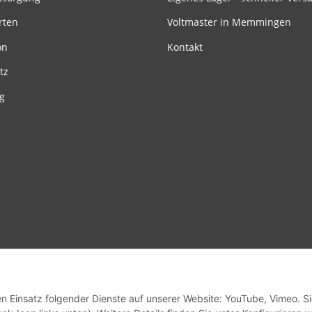
rten
Voltmaster in Memmingen
on
Kontakt
tz
g
en Einsatz folgender Dienste auf unserer Website: YouTube, Vimeo. S