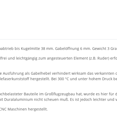
oabtrieb bis Kugelmitte 38 mm. Gabelöffnung 6 mm. Gewicht 3 Gr
ei und leichtgängig zum angesteuerten Element (z.B. Ruder) erfo
Die Ausführung als Gabelhebel verhindert wirksam das verkannten 
lefaserkunststoff hergestellt. Bei 300 °C und unter hohem Druck 
ochbelasteter Bauteile im Großflugzeugbau hat, wurde es hier für
mit Duralaluminium nicht scheuen muß. Es ist jedoch leichter und v
CNC Maschinen hergestellt.