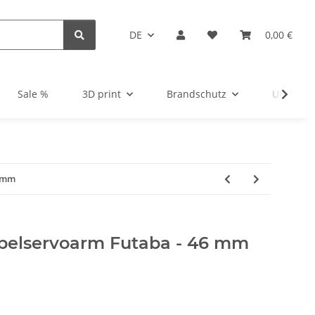
DE
0,00 €
Sale %
3D print
Brandschutz
Unsortie
6 mm
abelservoarm Futaba - 46 mm