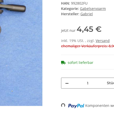
HAN:
992802FU
Kategorie:
Gabelservoarm
Hersteller:
Gabriel
4,45 €
jetzt nur
inkl. 19% USt. , zzgl.
Versand
ehemaliger Verkäuferpreis: 8,9
sofort lieferbar
Stü
Komponenten wer
Loading...