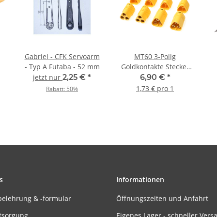
Gabriel - CFK Servoarm
MT60 3-Polig
- Typ A Futaba - 52 mm
Goldkontakte Stecker
und Buchse (2 Paar)
jetzt nur
2,25 €
*
6,90 €
*
1,73 € pro 1
Rabatt:
50%
s
Informationen
belehrung & -formular
Öffnungszeiten und Anfahrt
tsorgung
Eigenes Lager - schneller Vers