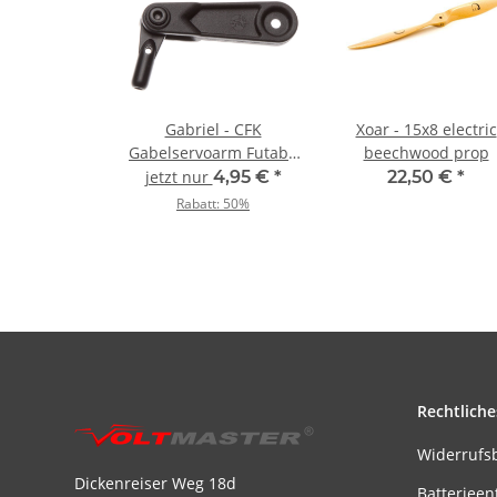
Gabriel - CFK
Xoar - 15x8 electric
Gabelservoarm Futaba
beechwood prop
- 38 mm
jetzt nur
4,95 €
*
22,50 €
*
Rabatt:
50%
Rechtliche
Widerrufs
Dickenreiser Weg 18d
Batterieen