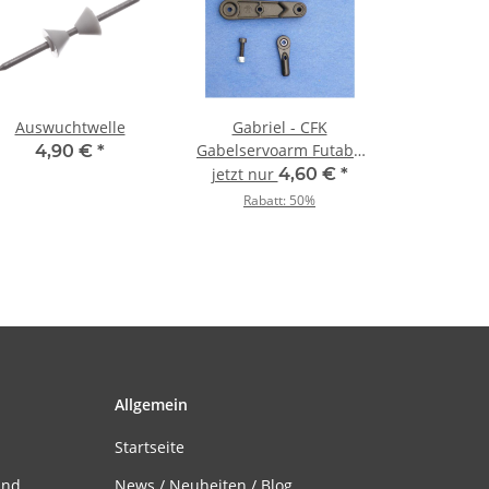
Auswuchtwelle
Gabriel - CFK
Gabelservoarm Futaba
4,90 €
*
- 54 mm
jetzt nur
4,60 €
*
Rabatt:
50%
Allgemein
Startseite
and
News / Neuheiten / Blog