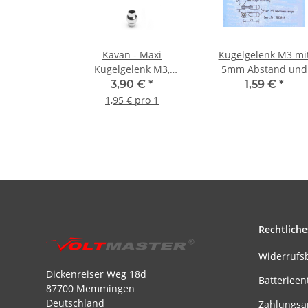
Kavan - Maxi
Kugelgelenk M3 mi
Kugelgelenk M3,
5mm Abstand und
Zapfenkugel mit 3mm
2mm Kugelbohrung 
3,90 €
*
1,59 €
*
Bohrung (2 Stück)
Stück)
1,95 € pro 1
Rechtliche
Widerrufs
Dickenreiser Weg 18d
Batterieen
87700 Memmingen
Deutschland
Zahlungsa