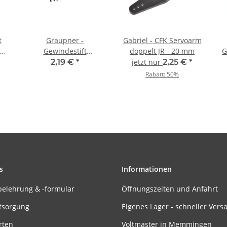
t
Graupner -
Gabriel - CFK Servoarm
Gewindestift
doppelt JR - 20 mm
G
(1
Madenschraube M3
2,19 €
*
jetzt nur
2,25 €
*
25mm (10 Stück)
Rabatt:
50%
s
Informationen
belehrung & -formular
Öffnungszeiten und Anfahrt
tsorgung
Eigenes Lager - schneller Vers
rten
Voltmaster in Memmingen