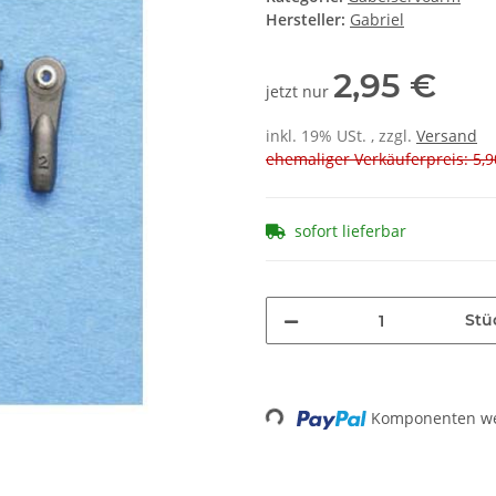
Hersteller:
Gabriel
2,95 €
jetzt nur
inkl. 19% USt. , zzgl.
Versand
ehemaliger Verkäuferpreis: 5,9
sofort lieferbar
Stü
Komponenten wer
Loading...