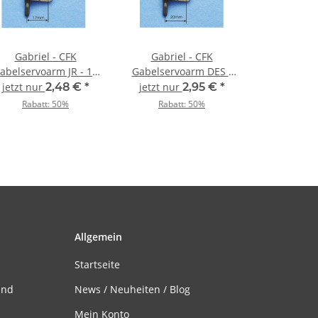
Gabriel - CFK
Gabriel - CFK
abelservoarm JR - 17
Gabelservoarm DES -
mm
20 mm
jetzt nur
2,48 €
*
jetzt nur
2,95 €
*
Rabatt:
50%
Rabatt:
50%
Allgemein
Startseite
and
News / Neuheiten / Blog
Mein Konto