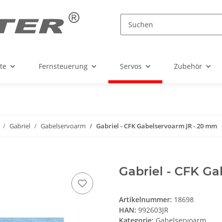
te
Fernsteuerung
Servos
Zubehör
Gabriel
Gabelservoarm
Gabriel - CFK Gabelservoarm JR - 20 mm
Gabriel - CFK G
Artikelnummer:
18698
HAN:
992603JR
Kategorie:
Gabelservoarm