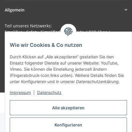
Allgemein
Teil unseres Netzwerks:
SmoliTec - Safety. Simplified. Worldwide. ( B2B Shop )
Wie wir Cookies & Co nutzen
Vertrag widerrufen
Durch Klicken auf „Alle akzeptieren“ gestatten Sie den
Einsatz folgender Dienste auf unserer Website: YouTube,
Vimeo. Sie können die Einstellung jederzeit ändern
(Fingerabdruck-Icon links unten). Weitere Details finden Sie
unter
Konfigurieren
und in unserer
Datenschutzerklärung
.
* Alle Preise inkl. gesetzlicher USt., zzgl.
Versand
Impressum
|
Datenschutz
© voltmaster.de
Powered by
JTL-Shop
Alle akzeptieren
Konfigurieren