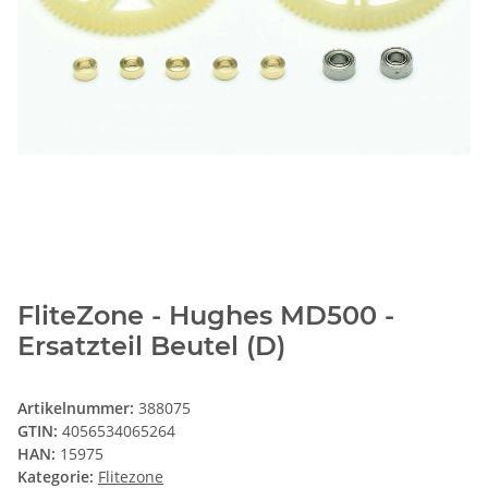
FliteZone - Hughes MD500 -
Ersatzteil Beutel (D)
Artikelnummer:
388075
GTIN:
4056534065264
HAN:
15975
Kategorie:
Flitezone