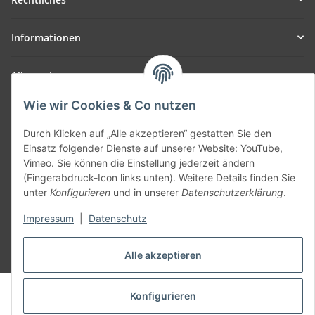
Informationen
Allgemein
Wie wir Cookies & Co nutzen
Teil unseres Netzwerks:
SmoliTec - Safety. Simplified. Worldwide. ( B2B Shop )
Durch Klicken auf „Alle akzeptieren“ gestatten Sie den
Einsatz folgender Dienste auf unserer Website: YouTube,
Vimeo. Sie können die Einstellung jederzeit ändern
Vertrag widerrufen
(Fingerabdruck-Icon links unten). Weitere Details finden Sie
unter
Konfigurieren
und in unserer
Datenschutzerklärung
.
Impressum
|
Datenschutz
* Alle Preise inkl. gesetzlicher USt., zzgl.
Versand
Alle akzeptieren
© voltmaster.de
Konfigurieren
Powered by
JTL-Shop