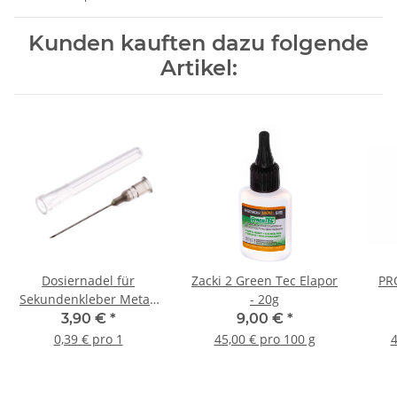
Kunden kauften dazu folgende
Artikel:
Dosiernadel für
Zacki 2 Green Tec Elapor
PR
Sekundenkleber Metall
- 20g
(10 Stück)
3,90 €
*
9,00 €
*
0,39 € pro 1
45,00 € pro 100 g
4