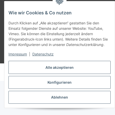
Teil unseres Netzwerks:
SmoliTec - Safety. Simplified. Worldwide. ( B2B Shop )
Wie wir Cookies & Co nutzen
Durch Klicken auf „Alle akzeptieren“ gestatten Sie den
Vertrag widerrufen
Einsatz folgender Dienste auf unserer Website: YouTube,
Vimeo. Sie können die Einstellung jederzeit ändern
(Fingerabdruck-Icon links unten). Weitere Details finden Sie
unter
Konfigurieren
und in unserer
Datenschutzerklärung
.
Impressum
|
Datenschutz
* Alle Preise inkl. gesetzlicher USt., zzgl.
Versand
Alle akzeptieren
© voltmaster.de
Powered by
JTL-Shop
Konfigurieren
Ablehnen