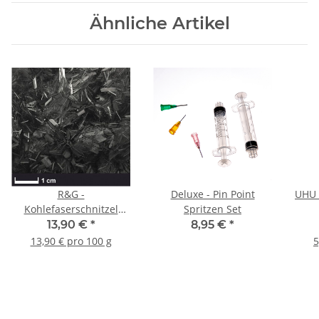
Ähnliche Artikel
R&G -
Deluxe - Pin Point
UHU 
Kohlefaserschnitzel
Spritzen Set
3mm - 100g
13,90 €
*
8,95 €
*
13,90 € pro 100 g
5