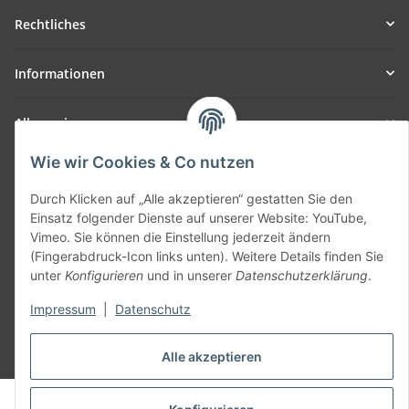
Rechtliches
Informationen
Allgemein
Wie wir Cookies & Co nutzen
Teil unseres Netzwerks:
SmoliTec - Safety. Simplified. Worldwide. ( B2B Shop )
Durch Klicken auf „Alle akzeptieren“ gestatten Sie den
Einsatz folgender Dienste auf unserer Website: YouTube,
Vimeo. Sie können die Einstellung jederzeit ändern
Vertrag widerrufen
(Fingerabdruck-Icon links unten). Weitere Details finden Sie
unter
Konfigurieren
und in unserer
Datenschutzerklärung
.
Impressum
|
Datenschutz
* Alle Preise inkl. gesetzlicher USt., zzgl.
Versand
Alle akzeptieren
© voltmaster.de