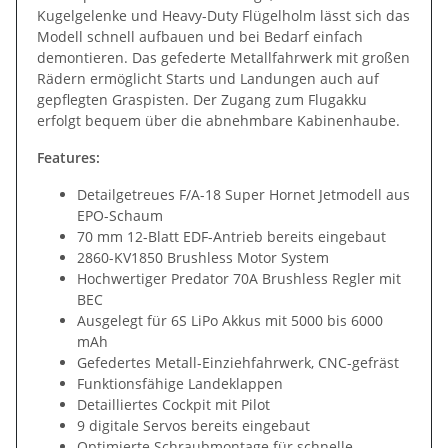
Kugelgelenke und Heavy-Duty Flügelholm lässt sich das
Modell schnell aufbauen und bei Bedarf einfach
demontieren. Das gefederte Metallfahrwerk mit großen
Rädern ermöglicht Starts und Landungen auch auf
gepflegten Graspisten. Der Zugang zum Flugakku
erfolgt bequem über die abnehmbare Kabinenhaube.
Features:
Detailgetreues F/A-18 Super Hornet Jetmodell aus
EPO-Schaum
70 mm 12-Blatt EDF-Antrieb bereits eingebaut
2860-KV1850 Brushless Motor System
Hochwertiger Predator 70A Brushless Regler mit
BEC
Ausgelegt für 6S LiPo Akkus mit 5000 bis 6000
mAh
Gefedertes Metall-Einziehfahrwerk, CNC-gefräst
Funktionsfähige Landeklappen
Detailliertes Cockpit mit Pilot
9 digitale Servos bereits eingebaut
Optimierte Schraubmontage für schnelle