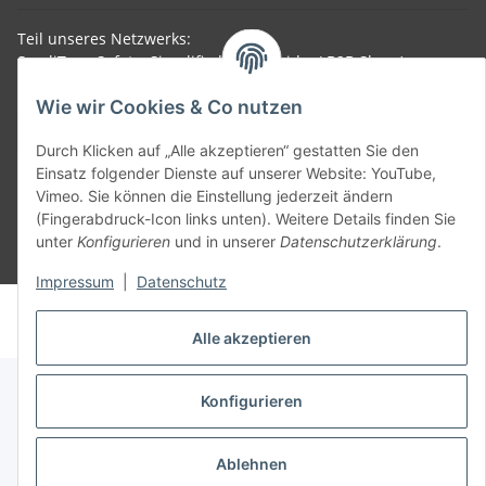
Teil unseres Netzwerks:
SmoliTec - Safety. Simplified. Worldwide. ( B2B Shop )
Wie wir Cookies & Co nutzen
Vertrag widerrufen
Durch Klicken auf „Alle akzeptieren“ gestatten Sie den
Einsatz folgender Dienste auf unserer Website: YouTube,
Vimeo. Sie können die Einstellung jederzeit ändern
(Fingerabdruck-Icon links unten). Weitere Details finden Sie
unter
Konfigurieren
und in unserer
Datenschutzerklärung
.
* Alle Preise inkl. gesetzlicher USt., zzgl.
Versand
Impressum
|
Datenschutz
© voltmaster.de
Powered by
JTL-Shop
Alle akzeptieren
Konfigurieren
Ablehnen