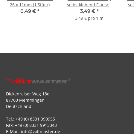
26 x 11mm (1 Stück)
selbstklebend Flausch
se
30mm - 1m
0,49 €
*
3,49 €
*
3,49 € pro 1 m
Dickenreiser Weg 18d
87700 Memmingen
Deutschland
Tel.: +49 (0) 8331 990955
Fax: +49 (0) 8331 9913343
E-Mail: info@voltmaster.de