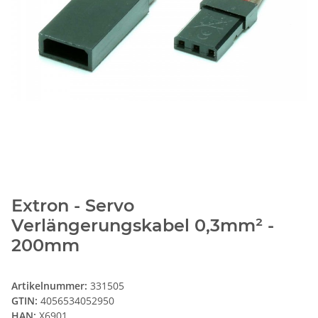
Extron - Servo
Verlängerungskabel 0,3mm² -
200mm
Artikelnummer:
331505
GTIN:
4056534052950
HAN:
X6901