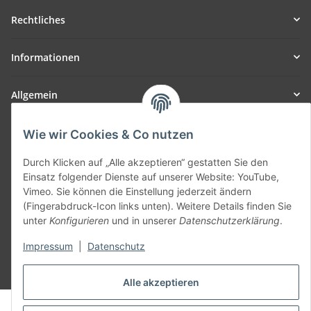
Rechtliches
Informationen
Allgemein
Teil unseres Netzwerks:
Wie wir Cookies & Co nutzen
SmoliTec - Safety. Simplified. Worldwide. ( B2B Shop )
Durch Klicken auf „Alle akzeptieren“ gestatten Sie den
Einsatz folgender Dienste auf unserer Website: YouTube,
Vertrag widerrufen
Vimeo. Sie können die Einstellung jederzeit ändern
(Fingerabdruck-Icon links unten). Weitere Details finden Sie
unter
Konfigurieren
und in unserer
Datenschutzerklärung
.
Impressum
|
Datenschutz
* Alle Preise inkl. gesetzlicher USt., zzgl.
Versand
Alle akzeptieren
© voltmaster.de