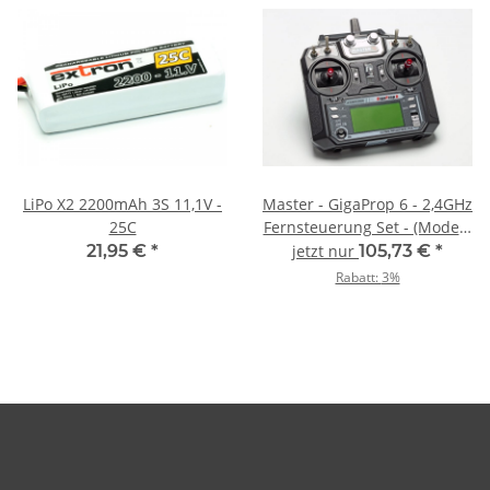
LiPo X2 2200mAh 3S 11,1V -
Master - GigaProp 6 - 2,4GHz
25C
Fernsteuerung Set - (Mode 2
und 4)
21,95 €
*
jetzt nur
105,73 €
*
Rabatt:
3%