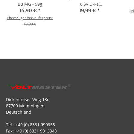
BB MG - 59g
6,6V Li-Fe
Empfängerakku
14,90 €
*
19,99 €
*
je
ehemaliger Verkäuferpreis:
17,90 €
Dickenreiser Weg 18d
87700 Memmingen
Deutschland
Tel.: +49 (0) 8331 990955
Fax: +49 (0) 8331 9913343