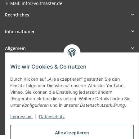
E-Mail: info@voltmaster.de
Rechtliches
Informationen
Allgemein
Teil unseres Netzwerks:
Wie wir Cookies & Co nutzen
SmoliTec - Safety. Simplified. Worldwide. ( B2B Shop )
Durch Klicken auf „Alle akzeptieren“ gestatten Sie den
Einsatz folgender Dienste auf unserer Website: YouTube,
Vertrag widerrufen
Vimeo. Sie können die Einstellung jederzeit ändern
(Fingerabdruck-Icon links unten). Weitere Details finden Sie
unter
Konfigurieren
und in unserer
Datenschutzerklärung
.
Impressum
|
Datenschutz
* Alle Preise inkl. gesetzlicher USt., zzgl.
Versand
Alle akzeptieren