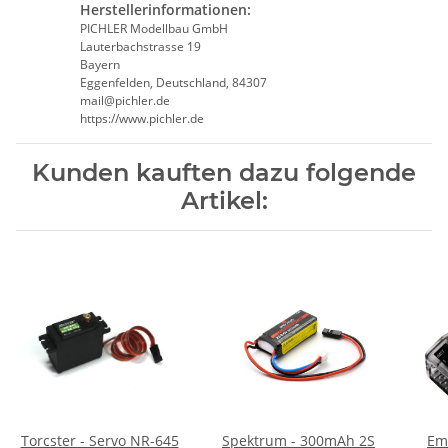
Herstellerinformationen:
PICHLER Modellbau GmbH
Lauterbachstrasse 19
Bayern
Eggenfelden, Deutschland, 84307
mail@pichler.de
https://www.pichler.de
Kunden kauften dazu folgende
Artikel:
Torcster - Servo NR-645
Spektrum - 300mAh 2S
Em