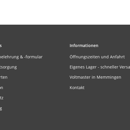
s
Informationen
belehrung & -formular
Öffnungszeiten und Anfahrt
tsorgung
Eigenes Lager - schneller Vers
rten
Voltmaster in Memmingen
on
Kontakt
tz
g