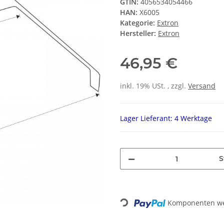
GTIN:
4056534054466
HAN:
X6005
Kategorie:
Extron
Hersteller:
Extron
46,95 €
inkl. 19% USt. , zzgl.
Versand
Lager Lieferant: 4 Werktage
S
Komponenten wer
Loading...