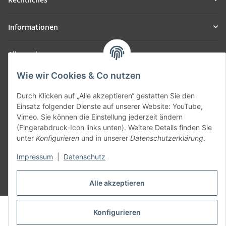
Informationen
Allgemein
Wie wir Cookies & Co nutzen
Teil unseres Netzwerks:
SmoliTec - Safety. Simplified. Worldwide. ( B2B Shop )
Durch Klicken auf „Alle akzeptieren“ gestatten Sie den
Einsatz folgender Dienste auf unserer Website: YouTube,
Vimeo. Sie können die Einstellung jederzeit ändern
Vertrag widerrufen
(Fingerabdruck-Icon links unten). Weitere Details finden Sie
unter
Konfigurieren
und in unserer
Datenschutzerklärung
.
Impressum
|
Datenschutz
* Alle Preise inkl. gesetzlicher USt., zzgl.
Versand
Alle akzeptieren
© voltmaster.de
Konfigurieren
Powered by
JTL-Shop