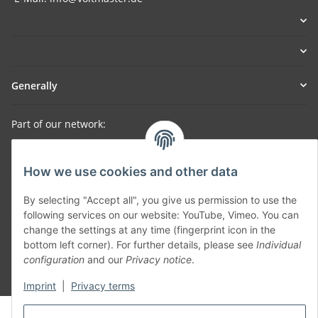
Generally
Part of our network:
SmoliTec - Safety. Simplified. Worldwide. ( B2B Shop )
How we use cookies and other data
Withdraw contract
By selecting "Accept all", you give us permission to use the
following services on our website: YouTube, Vimeo. You can
change the settings at any time (fingerprint icon in the
bottom left corner). For further details, please see
Individual
configuration
and our
Privacy notice
.
* All prices incl. VAT, plus
shipping fees
Imprint
|
Privacy terms
© voltmaster.de