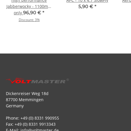
high performance
APC - 10 x 4.7 SlowFly
Aer
Jabberwocky - 1100mm
5,90 €
*
yellow
only
96,90 €
*
Discount:
3%
Dickenreiser Weg 18d
87700 Memmingen
Germany
Phone: +49 (0) 8331 990955
Fax: +49 (0) 8331 9913343
E-Mail: info@voltmaster.de