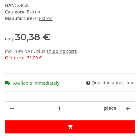
HAN:
X4006
Category:
Extron
Manufacturers:
Extron
30,38 €
only
incl. 19% VAT , plus
shipping costs
Old price: 31,00 €
Question about item
Available immediately
piece