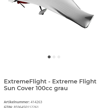
ExtremeFlight - Extreme Flight
Sun Cover 100cc grau
Artikelnummer:
414263
GTIN:
8596450112261