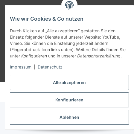
Teil unseres Netzwerks:
Wie wir Cookies & Co nutzen
SmoliTec - Safety. Simplified. Worldwide. ( B2B Shop )
Durch Klicken auf „Alle akzeptieren“ gestatten Sie den
Einsatz folgender Dienste auf unserer Website: YouTube,
Vertrag widerrufen
Vimeo. Sie können die Einstellung jederzeit ändern
(Fingerabdruck-Icon links unten). Weitere Details finden Sie
unter
Konfigurieren
und in unserer
Datenschutzerklärung
.
Impressum
|
Datenschutz
* Alle Preise inkl. gesetzlicher USt., zzgl.
Versand
Alle akzeptieren
© voltmaster.de
Powered by
JTL-Shop
Konfigurieren
Ablehnen