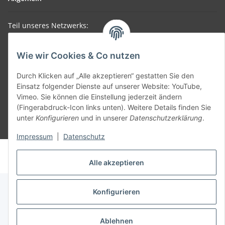
Teil unseres Netzwerks:
SmoliTec - Safety. Simplified. Worldwide. ( B2B Shop )
Wie wir Cookies & Co nutzen
Vertrag widerrufen
Durch Klicken auf „Alle akzeptieren“ gestatten Sie den
Einsatz folgender Dienste auf unserer Website: YouTube,
Vimeo. Sie können die Einstellung jederzeit ändern
(Fingerabdruck-Icon links unten). Weitere Details finden Sie
unter
Konfigurieren
und in unserer
Datenschutzerklärung
.
* Alle Preise inkl. gesetzlicher USt., zzgl.
Versand
Impressum
|
Datenschutz
© voltmaster.de
Powered by
JTL-Shop
Alle akzeptieren
Konfigurieren
Ablehnen