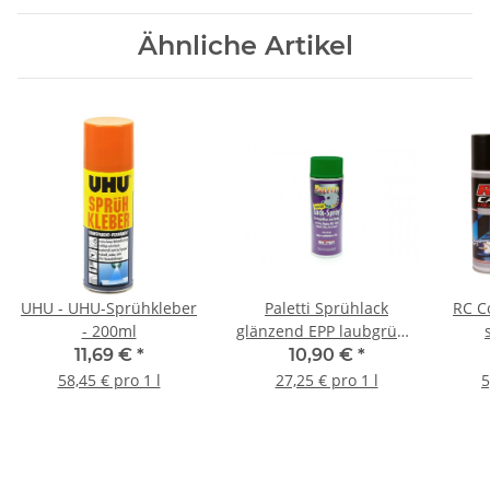
Ähnliche Artikel
UHU - UHU-Sprühkleber
Paletti Sprühlack
RC C
- 200ml
glänzend EPP laubgrün -
400ml
11,69 €
*
10,90 €
*
58,45 € pro 1 l
27,25 € pro 1 l
5