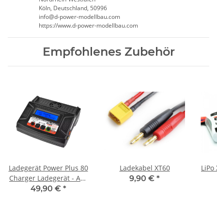
Köln, Deutschland, 50996
info@d-power-modellbau.com
https://www.d-power-modellbau.com
Empfohlenes Zubehör
Ladegerät Power Plus 80
Ladekabel XT60
LiPo
Charger Ladegerät - AC-
9,90 €
*
DC - 80 Watt
49,90 €
*