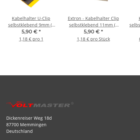
Kabelhalter U-Clip
Extron - Kabelhalter Clip
selbstklebend 9mm (5
selbstklebend 11mm (5
selb
Stück)
Stück)
5,90 €
*
5,90 €
*
1,18 € pro 1
1,18 € pro Stück
Dickenreiser Weg 18d
87700 Memmingen
Deutschland