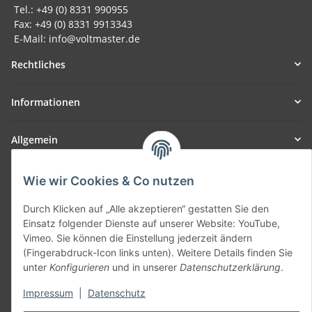
Tel.: +49 (0) 8331 990955
Fax: +49 (0) 8331 9913343
E-Mail: info@voltmaster.de
Rechtliches
Informationen
Allgemein
Teil unseres Netzwerks:
Wie wir Cookies & Co nutzen
SmoliTec - Safety. Simplified. Worldwide. ( B2B Shop )
Durch Klicken auf „Alle akzeptieren“ gestatten Sie den
Einsatz folgender Dienste auf unserer Website: YouTube,
Vertrag widerrufen
Vimeo. Sie können die Einstellung jederzeit ändern
(Fingerabdruck-Icon links unten). Weitere Details finden Sie
unter
Konfigurieren
und in unserer
Datenschutzerklärung
.
Impressum
|
Datenschutz