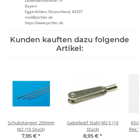
Lauterbachstrasse 19
Bayern
Eggenfelden, Deutschland, 84307
mail@pichler.de
https://www.pichler.de
Kunden kauften dazu folgende
Artikel:
Schubstangen 200mm
Gabelkopf Stahl M2,5 (10
Klic
M2 (10 Stück)
Stück)
Rex 
7,95 €
*
8,95 €
*