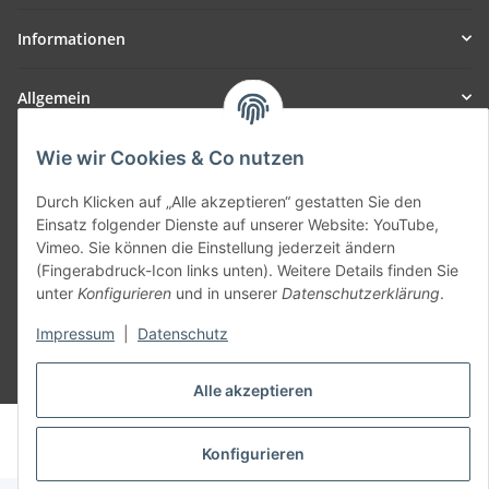
Informationen
Allgemein
Teil unseres Netzwerks:
Wie wir Cookies & Co nutzen
SmoliTec - Safety. Simplified. Worldwide. ( B2B Shop )
Durch Klicken auf „Alle akzeptieren“ gestatten Sie den
Einsatz folgender Dienste auf unserer Website: YouTube,
Vimeo. Sie können die Einstellung jederzeit ändern
Vertrag widerrufen
(Fingerabdruck-Icon links unten). Weitere Details finden Sie
unter
Konfigurieren
und in unserer
Datenschutzerklärung
.
Impressum
|
Datenschutz
* Alle Preise inkl. gesetzlicher USt., zzgl.
Versand
Alle akzeptieren
© voltmaster.de
Powered by
JTL-Shop
Konfigurieren