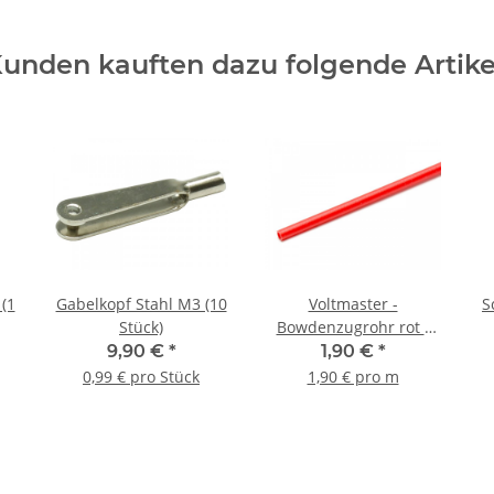
unden kauften dazu folgende Artike
(1
Gabelkopf Stahl M3 (10
Voltmaster -
S
Stück)
Bowdenzugrohr rot -
1m
9,90 €
*
1,90 €
*
0,99 € pro Stück
1,90 € pro m