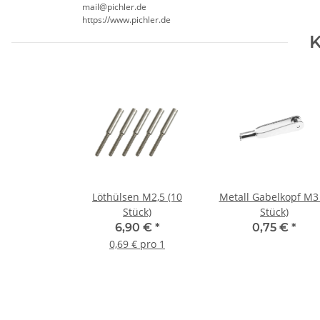
mail@pichler.de
https://www.pichler.de
K
Löthülsen M2,5 (10
Metall Gabelkopf M3 
Stück)
Stück)
6,90 €
*
0,75 €
*
0,69 € pro 1