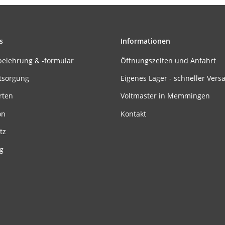
s
Informationen
belehrung & -formular
Öffnungszeiten und Anfahrt
tsorgung
Eigenes Lager - schneller Vers
rten
Voltmaster in Memmingen
on
Kontakt
tz
g