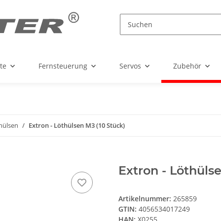
te
Fernsteuerung
Servos
Zubehör
hülsen
Extron - Löthülsen M3 (10 Stück)
Extron - Löthüls
Artikelnummer:
265859
GTIN:
4056534017249
HAN:
X0255