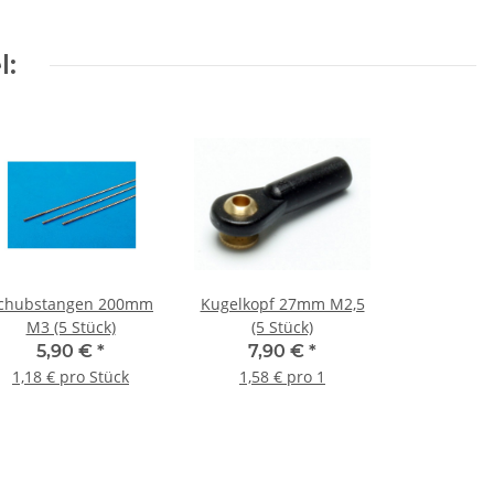
l:
chubstangen 200mm
Kugelkopf 27mm M2,5
M3 (5 Stück)
(5 Stück)
5,90 €
*
7,90 €
*
1,18 € pro Stück
1,58 € pro 1