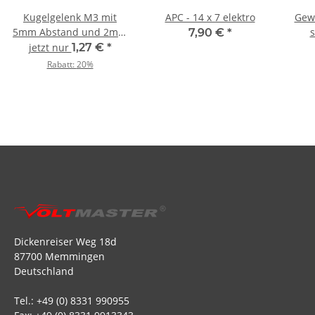
Kugelgelenk M3 mit
APC - 14 x 7 elektro
Gew
5mm Abstand und 2mm
s
7,90 €
*
Kugelbohrung (1 Stück)
sc
jetzt nur
1,27 €
*
Rabatt:
20%
Dickenreiser Weg 18d
87700 Memmingen
Deutschland
Tel.: +49 (0) 8331 990955