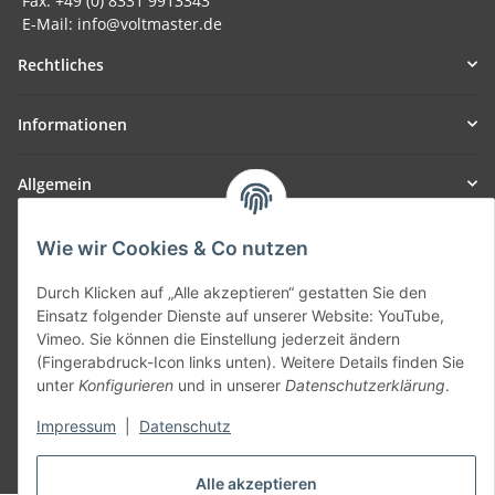
Fax: +49 (0) 8331 9913343
E-Mail: info@voltmaster.de
Rechtliches
Informationen
Allgemein
Teil unseres Netzwerks:
Wie wir Cookies & Co nutzen
SmoliTec - Safety. Simplified. Worldwide. ( B2B Shop )
Durch Klicken auf „Alle akzeptieren“ gestatten Sie den
Einsatz folgender Dienste auf unserer Website: YouTube,
Vertrag widerrufen
Vimeo. Sie können die Einstellung jederzeit ändern
(Fingerabdruck-Icon links unten). Weitere Details finden Sie
unter
Konfigurieren
und in unserer
Datenschutzerklärung
.
Impressum
|
Datenschutz
* Alle Preise inkl. gesetzlicher USt., zzgl.
Versand
Alle akzeptieren