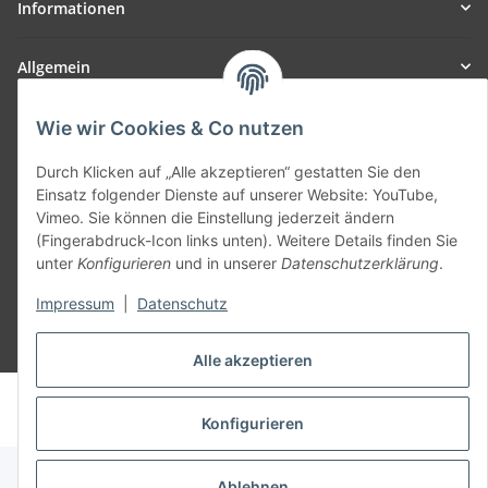
Informationen
Allgemein
Teil unseres Netzwerks:
Wie wir Cookies & Co nutzen
SmoliTec - Safety. Simplified. Worldwide. ( B2B Shop )
Durch Klicken auf „Alle akzeptieren“ gestatten Sie den
Einsatz folgender Dienste auf unserer Website: YouTube,
Vertrag widerrufen
Vimeo. Sie können die Einstellung jederzeit ändern
(Fingerabdruck-Icon links unten). Weitere Details finden Sie
unter
Konfigurieren
und in unserer
Datenschutzerklärung
.
Impressum
|
Datenschutz
* Alle Preise inkl. gesetzlicher USt., zzgl.
Versand
Alle akzeptieren
© voltmaster.de
Powered by
JTL-Shop
Konfigurieren
Ablehnen