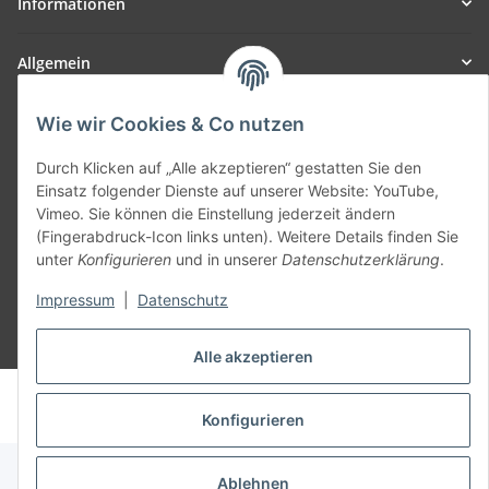
Informationen
Allgemein
Teil unseres Netzwerks:
Wie wir Cookies & Co nutzen
SmoliTec - Safety. Simplified. Worldwide. ( B2B Shop )
Durch Klicken auf „Alle akzeptieren“ gestatten Sie den
Einsatz folgender Dienste auf unserer Website: YouTube,
Vertrag widerrufen
Vimeo. Sie können die Einstellung jederzeit ändern
(Fingerabdruck-Icon links unten). Weitere Details finden Sie
unter
Konfigurieren
und in unserer
Datenschutzerklärung
.
Impressum
|
Datenschutz
* Alle Preise inkl. gesetzlicher USt., zzgl.
Versand
Alle akzeptieren
© voltmaster.de
Powered by
JTL-Shop
Konfigurieren
Ablehnen