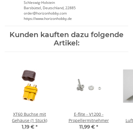
Schleswig-Holstein
Barsbüttel, Deutschland, 22885
order@horizonhobby.com
https://www.horizonhobby.de
Kunden kauften dazu folgende
Artikel:
XT60 Buchse mit
E-flite - V1200 -
Gehäuse (1 Stück)
Propellermitnehmer
Luf
1,19 €
*
11,99 €
*