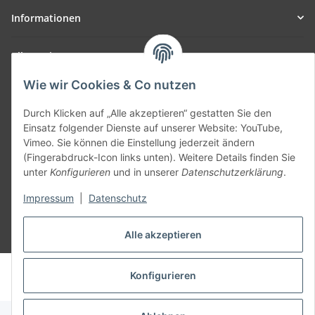
Informationen
Allgemein
Wie wir Cookies & Co nutzen
Teil unseres Netzwerks:
SmoliTec - Safety. Simplified. Worldwide. ( B2B Shop )
Durch Klicken auf „Alle akzeptieren“ gestatten Sie den
Einsatz folgender Dienste auf unserer Website: YouTube,
Vimeo. Sie können die Einstellung jederzeit ändern
Vertrag widerrufen
(Fingerabdruck-Icon links unten). Weitere Details finden Sie
unter
Konfigurieren
und in unserer
Datenschutzerklärung
.
Impressum
|
Datenschutz
Alle akzeptieren
* Alle Preise inkl. gesetzlicher USt., zzgl.
Versand
© voltmaster.de
Konfigurieren
Powered by
JTL-Shop