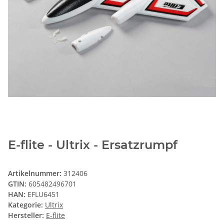
E-flite - Ultrix - Ersatzrumpf
Artikelnummer:
312406
GTIN:
605482496701
HAN:
EFLU6451
Kategorie:
Ultrix
Hersteller:
E-flite