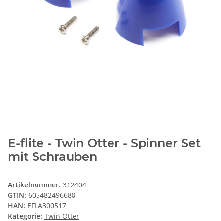
E-flite - Twin Otter - Spinner Set
mit Schrauben
Artikelnummer:
312404
GTIN:
605482496688
HAN:
EFLA300517
Kategorie:
Twin Otter