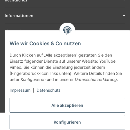
Informationen
Allgemein
Wie wir Cookies & Co nutzen
Teil unseres Netzwerks:
SmoliTec - Safety. Simplified. Worldwide. ( B2B Shop )
Durch Klicken auf „Alle akzeptieren“ gestatten Sie den
Einsatz folgender Dienste auf unserer Website: YouTube,
Vimeo. Sie können die Einstellung jederzeit ändern
Vertrag widerrufen
(Fingerabdruck-Icon links unten). Weitere Details finden Sie
unter
Konfigurieren
und in unserer
Datenschutzerklärung
.
Impressum
|
Datenschutz
* Alle Preise inkl. gesetzlicher USt., zzgl.
Versand
Alle akzeptieren
© voltmaster.de
Konfigurieren
Powered by
JTL-Shop